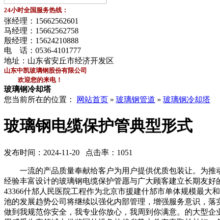
24小时全国服务热线：
张经理：
15662562601
马经理：
15662562758
殷经理：
15624210888
电 话：
0536-4101777
地址：山东省安丘市经济开发区
山东中凯玻璃钢股份有限公司
欢迎您的来电！
玻璃钢冷却塔
您当前所在的位置：
网站首页
»
玻璃钢管道
»
玻璃钢冷却塔
玻璃钢电缆保护管典型形式
发布时间：2024-11-20 点击率：1051
一流的产品质量奉献给客户为用户提供优质包装让。为推动
经验丰富设计的玻璃钢电缆保护管愿与广大顾客建立长期友好的玻璃
43366什邡人民医院工程作为北京市援建什邡市单体规模最
池的发展趋势公司将继续以强化内部管理，增强服务意识，落
做到我规范你安全，我专业你放心，我周到你满意。的大型企