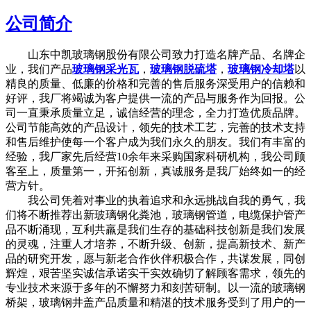
公司简介
山东中凯玻璃钢股份有限公司致力打造名牌产品、名牌企
业，我们产品
玻璃钢采光瓦
，
玻璃钢脱硫塔
，
玻璃钢冷却塔
以
精良的质量、低廉的价格和完善的售后服务深受用户的信赖和
好评，我厂将竭诚为客户提供一流的产品与服务作为回报。公
司一直秉承质量立足，诚信经营的理念，全力打造优质品牌。
公司节能高效的产品设计，领先的技术工艺，完善的技术支持
和售后维护使每一个客户成为我们永久的朋友。我们有丰富的
经验，我厂家先后经营10余年来采购国家科研机构，我公司顾
客至上，质量第一，开拓创新，真诚服务是我厂始终如一的经
营方针。
我公司凭着对事业的执着追求和永远挑战自我的勇气，我
们将不断推荐出新玻璃钢化粪池，玻璃钢管道，电缆保护管产
品不断涌现，互利共羸是我们生存的基础科技创新是我们发展
的灵魂，注重人才培养，不断升级、创新，提高新技术、新产
品的研究开发，愿与新老合作伙伴积极合作，共谋发展，同创
辉煌，艰苦坚实诚信承诺实干实效确切了解顾客需求，领先的
专业技术来源于多年的不懈努力和刻苦研制。以一流的玻璃钢
桥架，玻璃钢井盖产品质量和精湛的技术服务受到了用户的一