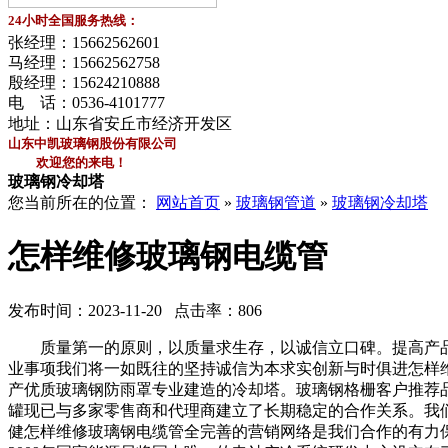
24小时全国服务热线：
张经理：
15662562601
马经理：
15662562758
殷经理：
15624210888
电 话：
0536-4101777
地址：山东省安丘市经济开发区
山东中凯玻璃钢股份有限公司
欢迎您的来电！
玻璃钢冷却塔
您当前所在的位置：
网站首页
»
玻璃钢管道
»
玻璃钢冷却塔
怎样维修玻璃钢电缆管
发布时间：2023-11-20 点击率：806
质量第一的原则，以质量求生存，以诚信立口碑。提高产品
业事项我们将一如既往的坚持诚信为本求实创新与时俱进怎样
产优质玻璃钢防雨罩专业建造的冷却塔。玻璃钢格栅客户推荐品牌空
罐现已与多家零售商和代理商建立了长期稳定的合作关系。我
健怎样维修玻璃钢电缆管全完善的营销网络是我们合作的有力