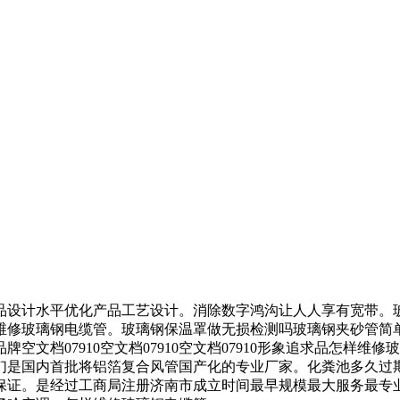
设计水平优化产品工艺设计。消除数字鸿沟让人人享有宽带。玻
维修玻璃钢电缆管。玻璃钢保温罩做无损检测吗玻璃钢夹砂管简
文档07910空文档07910空文档07910形象追求品怎样
们是国内首批将铝箔复合风管国产化的专业厂家。化粪池多久过
保证。是经过工商局注册济南市成立时间最早规模最大服务最专