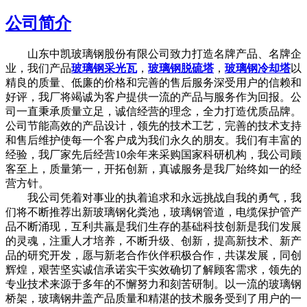
公司简介
山东中凯玻璃钢股份有限公司致力打造名牌产品、名牌企
业，我们产品
玻璃钢采光瓦
，
玻璃钢脱硫塔
，
玻璃钢冷却塔
以
精良的质量、低廉的价格和完善的售后服务深受用户的信赖和
好评，我厂将竭诚为客户提供一流的产品与服务作为回报。公
司一直秉承质量立足，诚信经营的理念，全力打造优质品牌。
公司节能高效的产品设计，领先的技术工艺，完善的技术支持
和售后维护使每一个客户成为我们永久的朋友。我们有丰富的
经验，我厂家先后经营10余年来采购国家科研机构，我公司顾
客至上，质量第一，开拓创新，真诚服务是我厂始终如一的经
营方针。
我公司凭着对事业的执着追求和永远挑战自我的勇气，我
们将不断推荐出新玻璃钢化粪池，玻璃钢管道，电缆保护管产
品不断涌现，互利共羸是我们生存的基础科技创新是我们发展
的灵魂，注重人才培养，不断升级、创新，提高新技术、新产
品的研究开发，愿与新老合作伙伴积极合作，共谋发展，同创
辉煌，艰苦坚实诚信承诺实干实效确切了解顾客需求，领先的
专业技术来源于多年的不懈努力和刻苦研制。以一流的玻璃钢
桥架，玻璃钢井盖产品质量和精湛的技术服务受到了用户的一